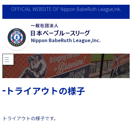
OFFICIAL WEBSITE OF Nippon BabeRuth League,Ink.
Nippon BabeRuth League,Inc.
法人概要
活動内容
会員募集
トライアウトの様子
お問合せ
閉じる
カル・リプケンU12ワールドシリーズ
トライアウトの様子です。
2026募集要項