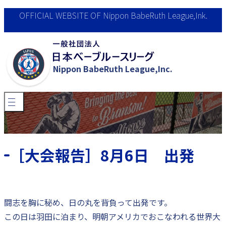
OFFICIAL WEBSITE OF Nippon BabeRuth League,Ink.
Nippon BabeRuth League,Inc.
法人概要
活動内容
会員募集
［大会報告］8月6日 出発
お問合せ
閉じる
カル・リプケンU12ワールドシリーズ
闘志を胸に秘め、日の丸を背負って出発です。
この日は羽田に泊まり、明朝アメリカでおこなわれる世界大
2026募集要項