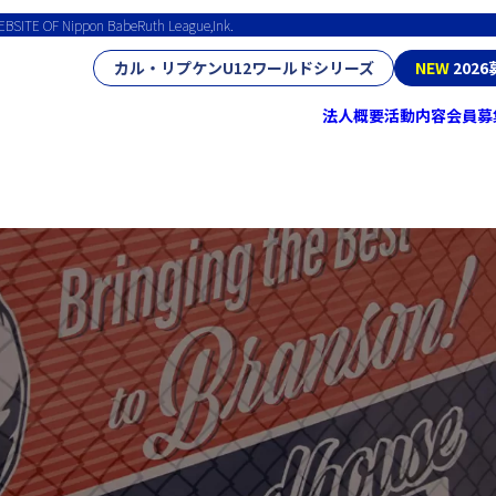
EBSITE OF Nippon BabeRuth League,Ink.
カル・リプケンU12ワールドシリーズ
NEW
202
法人概要
活動内容
会員募