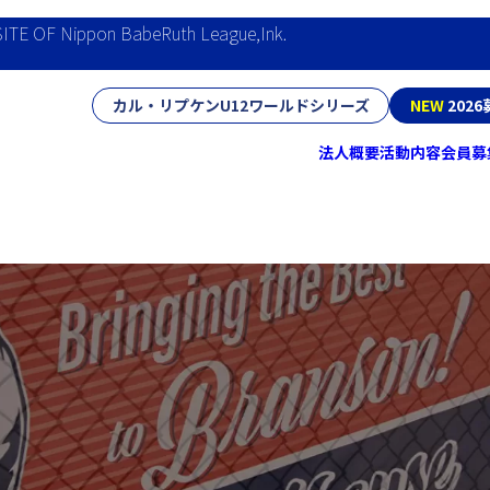
TE OF Nippon BabeRuth League,Ink.
カル・リプケンU12ワールドシリーズ
NEW
202
法人概要
活動内容
会員募